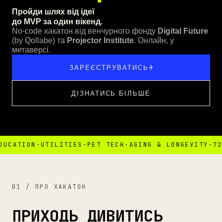
Пройди шлях від ідеї
до MVP за один вікенд.
No-code хакатон від венчурного фонду
Digital Future
(by Qollabe) та
Projector Institute
. Онлайн, у
метаверсі.
ЗАРЕЄСТРУВАТИСЬ
ДІЗНАТИСЬ БІЛЬШЕ
TION
·
UTILITIES
·
PET TECH
·
AGING & LONGEVITY
·
72 ГОД
01 / ПРО ХАКАТОН
ПРИХОДЬ ДИВИТИСЬ