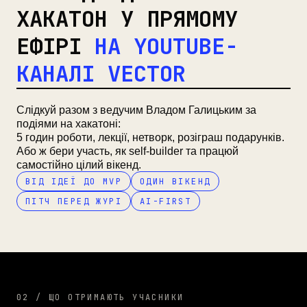
ХАКАТОН У ПРЯМОМУ
ЕФІРІ
НА YOUTUBE-
КАНАЛІ VECTOR
Слідкуй разом з ведучим Владом Галицьким за
подіями на хакатоні:
5 годин роботи, лекції, нетворк, розіграш подарунків.
Або ж бери участь, як self-builder та працюй
самостійно цілий вікенд.
ВІД ІДЕЇ ДО MVP
ОДИН ВІКЕНД
ПІТЧ ПЕРЕД ЖУРІ
AI-FIRST
02 / ЩО ОТРИМАЮТЬ УЧАСНИКИ