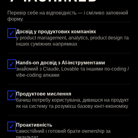
Перевір себе на відповідність — і сміливо заповнюй
форму.
Досвід у продуктових компаніях
у product management, analytics, product design та
інших суміжних напрямках
Hands-on досвід з AI-інструментами
знайомий з Claude, Lovable та іншими no-coding /
vibe-coding апками
Продуктове мислення
бачиш потребу користувача, дивишся на продукт
як на систему та розумієш базову юніт-економіку
Проактивність
самостійний і готовий брати ownership за
результат