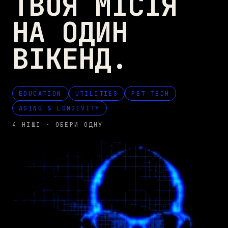
ТВОЯ МІСІЯ
НА
ОДИН
ВІКЕНД
.
EDUCATION
UTILITIES
PET TECH
AGING & LONGEVITY
4 НІШІ · ОБЕРИ ОДНУ