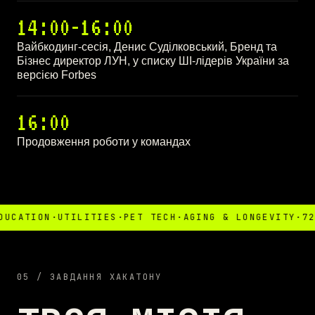
14:00-16:00
Вайбкодинг-сесія, Денис Суділковський, Бренд та
Бізнес директор ЛУН, у списку ШІ-лідерів України за
версією Forbes
16:00
Продовження роботи у командах
TION
·
UTILITIES
·
PET TECH
·
AGING & LONGEVITY
·
72 ГОД
05 / ЗАВДАННЯ ХАКАТОНУ