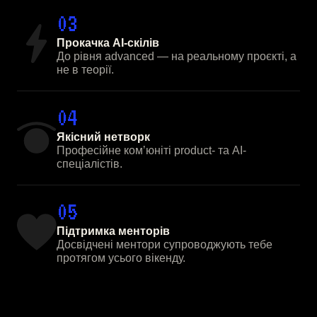
03
Прокачка AI-скілів
До рівня advanced — на реальному проєкті, а
не в теорії.
04
Якісний нетворк
Професійне комʼюніті product- та AI-
спеціалістів.
05
Підтримка менторів
Досвідчені ментори супроводжують тебе
протягом усього вікенду.