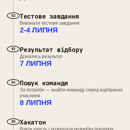
Тестове завдання
02
Виконати тестове завдання
2-4 ЛИПНЯ
Результат відбору
03
Дізнатись результат
7 ЛИПНЯ
Пошук команди
04
За потреби — знайти команду серед відібраних
учасників
8 ЛИПНЯ
Хакатон
05
Взяти участь і розпочати розробку продукту